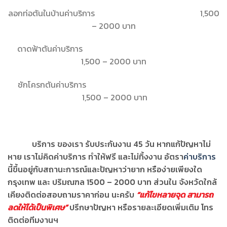
ลอกท่อตันในบ้านค่าบริการ 1,500
– 2000 บาท
ดาดฟ้าตันค่าบริการ
1,500 – 2000 บาท
ชักโครกตันค่าบริการ
1,500 – 2000 บาท
บริการ ของเรา
รับประกันงาน 45 วัน หากแก้ปัญหาไม่
หาย เราไม่คิดค่าบริการ ทำให้ฟรี และไม่ทิ้งงาน อัตรา
ค่าบริการ
นี้ขึ้นอยู่กับสถานะการณ์และปัญหาว่ายาก หรือง่ายเพียงใด
กรุงเทพ และ ปริมณฑล 1500 – 2000 บาท ส่วนใน จังหวัดใกล้
เคียงติดต่อสอบถามราคาก่อน นะครับ
“แก้ไขหลายจุด สามารถ
ลดให้ได้เป็นพิเศษ”
ปรึกษาปัญหา หรือรายละเอียดเพิ่มเติม โทร
ติดต่อทีมงานฯ