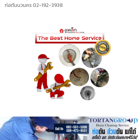
ท่อตันนวนคร 02-192-3938