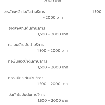
2000 บาท
อ่างล้างหน้าท่อตันค่าบริการ 1,500
– 2000 บาท
อ่างล้างจานตันค่าบริการ
1,500 – 2000 บาท
ท่อเมนบ้านตันค่าบริการ
1,500 – 2000 บาท
ท่อพื้นห้องน้ำตันค่าบริการ
1,500 – 2000 บาท
ท่อระเบียง ตันค่าบริการ
1,500 – 2000 บาท
บ่อดักไขมันตันค่าบริการ
1,500 – 2000 บาท