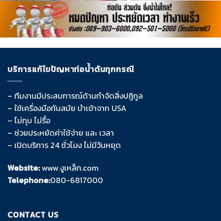
บริการแก้ไขปัญหาท่อน้ำตันทุกกรณี
– ทีมงานมีประสบการณ์ด้านกำจัดสิ่งปฎิกูล
– ใช้เครื่องมือทันสมัย นำเข้าจาก USA
– ไม่ทุบ ไม่รื้อ
– ช่วยประหยัดค่าใช้จ่าย และ เวลา
– เปิดบริการ 24 ชั่วโมง ไม่มีวันหยุด
Website:
www.งูเหล็ก.com
Telephone:
080-6817000
CONTACT US