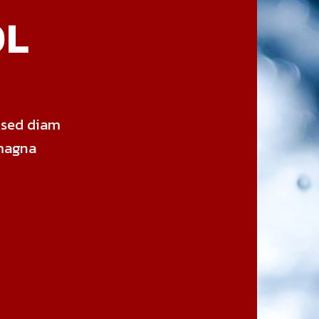
OL
, sed diam
magna