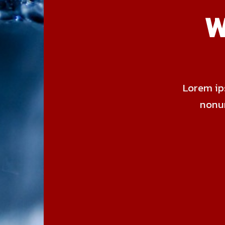
W
Lorem ips
nonu