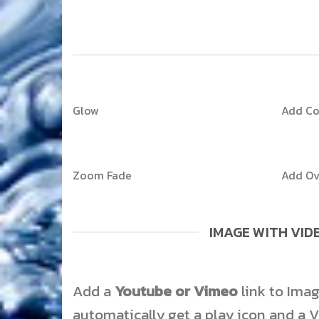
Glow
Add Co
Zoom Fade
Add Ov
IMAGE WITH VID
Add a
Youtube or Vimeo
link to Imag
automatically get a play icon and a 