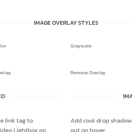
IMAGE OVERLAY STYLES
lor
Grayscale
erlay
Remove Overlay
EO
IM
e link tag to
Add cool drop shadow
Video Lightbox on
out on hover.