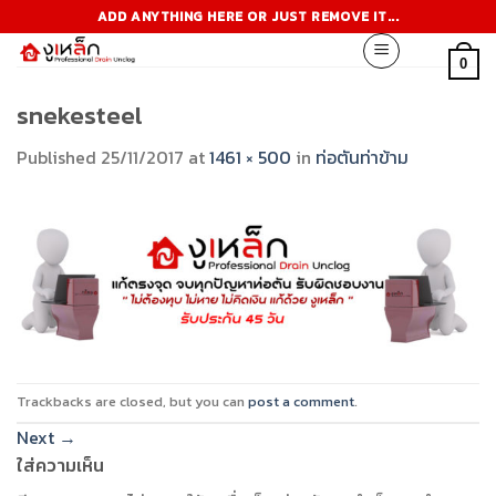
Skip
ADD ANYTHING HERE OR JUST REMOVE IT...
to
content
0
snekesteel
Published
25/11/2017
at
1461 × 500
in
ท่อตันท่าข้าม
Trackbacks are closed, but you can
post a comment
.
Next
→
ใส่ความเห็น