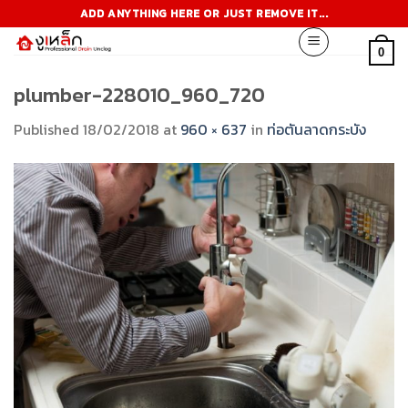
Skip
ADD ANYTHING HERE OR JUST REMOVE IT...
to
content
0
plumber-228010_960_720
Published
18/02/2018
at
960 × 637
in
ท่อตันลาดกระบัง