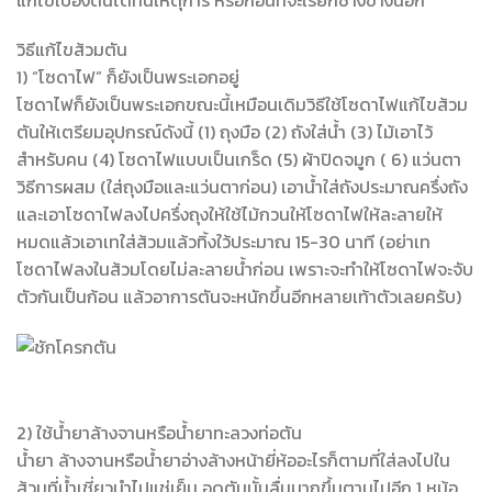
วิธีแก้ไขส้วมตัน
1) “โซดาไฟ” ก็ยังเป็นพระเอกอยู่
โซดาไฟก็ยังเป็นพระเอกขณะนี้เหมือนเดิมวิธีใช้โซดาไฟแก้ไขส้วม
ตันให้เตรียมอุปกรณ์ดังนี้ (1) ถุงมือ (2) ถังใส่น้ำ (3) ไม้เอาไว้
สำหรับคน (4) โซดาไฟแบบเป็นเกร็ด (5) ผ้าปิดจมูก ( 6) แว่นตา
วิธีการผสม (ใส่ถุงมือและแว่นตาก่อน) เอาน้ำใส่ถังประมาณครึ่งถัง
และเอาโซดาไฟลงไปครึ่งถุงให้ใช้ไม้กวนให้โซดาไฟให้ละลายให้
หมดแล้วเอาเทใส่ส้วมแล้วทิ้งใว้ประมาณ 15-30 นาที (อย่าเท
โซดาไฟลงในส้วมโดยไม่ละลายน้ำก่อน เพราะจะทำให้โซดาไฟจะจับ
ตัวกันเป็นก้อน แล้วอาการตันจะหนักขึ้นอีกหลายเท้าตัวเลยครับ)
2) ใช้น้ำยาล้างจานหรือน้ำยาทะลวงท่อตัน
น้ำยา ล้างจานหรือน้ำยาอ่างล้างหน้ายี่ห้ออะไรก็ตามที่ใส่ลงไปใน
ส้วมที่น้ำเชี่ยวนำไปแช่เย็น อุดตันนั้นลื่นมากขึ้นตามไปอีก 1 หม้อ