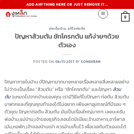
Skip
ADD ANYTHING HERE OR JUST REMOVE IT...
to
content
0
ต่อเต็มบ้าน
,
แก้ไขท่อตัน
ปัญหาส้วมตัน ชักโครกตัน แก้ง่ายๆด้วย
ตัวเอง
POSTED ON
06/11/2017
BY
SONGKRAM
ปัญหาภายในบ้าน มีปัญหามากมายหลายเรื่องหลายสิ่งหลายอย่าง
ไม่ว่าจะเป็นเรื่อง “ส้วมตัน” หรือ “ชักโครกตัน” และปัญหา
ส้วม
ตัน
จะหมดไปจากบ้านของคุณ เรามีวิธีแก้ไขปัญหา ท่อตัน ส้วมตัน
มาฝากและที่คุณคุณทำเองได้ไม่อยาก เพียงหาอุปกรณ์ที่มีรอบ ๆ
ตัวคุณ ปัญหาท่อตัน ส้วมตัน มันเป็นเรื่องใหญ่มากๆ เลยนะครับ
พ่อบ้าน,แม่บ้าน,เจ้าของธุรกิจ,คอนโดมิเนียม,ร้านอาหาร,อาร์พาส
เม้น,หอพัก,เจ้าของบ้านเช่า ควรอ่านเก็บไว้ เผื่อเจอกับตัวเองจะได้
แก้ไขเบื้องต้นได้ทันเหตุการ หรือก่อนที่จะเรียกช่างข้างนอก