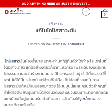
Skip
ADD ANYTHING HERE OR JUST REMOVE IT...
to
content
0
แก้ไขท่อตัน
แก้ไขโถปัสสาวะตัน
POSTED ON
06/11/2017
BY
SONGKRAM
โถปัสสาวะ
ในห้องน้ำชาย เราๆ-ท่านๆก็รู้กันดีว่าใช้ทำอะไร เข้าไป
ฉี่
ได้อย่างเดียว แค่ฉี่อย่างเดียวก็มากแล้วครับ เพราะฉี่ของแต่ละคน
ไม่ธรรมดาเลย ในร้างกายคนเรามีโรงกรองน้ำอยู่ น้ำดีที่กรองได้ก็
เอาไปใช้ให้มีประโยชน์ แต่ส่วนที่ไม่ดีละ ก็ปล่อยทิ้งออกไปทาง
ปัสสาวะมันก็จะมีหินปุออกมาด้วย ไอ้หินปูนนี้แหละครับตัวสำคัญที่
ทำให้ท่อตัน หินปูนเกาะได้ทั้งแนวตั่งและแนวนอนเกาะนานๆลักษณะ
จะเหมือนกับปูนเลยครับ ถ้าเกิดอาการตันต้องใช้
งูเหล็ก
ทะลวง
อย่างเดียวครับหรือ