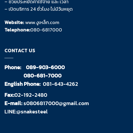
– ช่วยประหยัดค่าใช้จ่าย และ เวลา
– เปิดบริการ 24 ชั่วโมง ไม่มีวันหยุด
Website:
www.งูเหล็ก.com
Telephone:
080-6817000
CONTACT US
Phone:
089-903-6000
080-681-7000
English Phone:
081-643-4262
Fax:
02-192-2480
E-mail:
s0806817000@gmail.com
LINE:@snakesteel