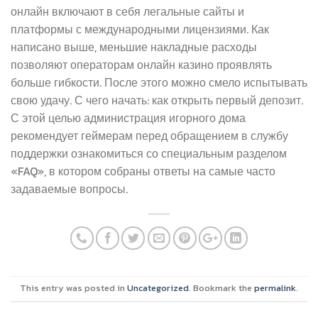
онлайн включают в себя легальные сайты и
платформы с международными лицензиями. Как
написано выше, меньшие накладные расходы
позволяют операторам онлайн казино проявлять
больше гибкости. После этого можно смело испытывать
свою удачу. С чего начать: как открыть первый депозит.
С этой целью администрация игорного дома
рекомендует геймерам перед обращением в службу
поддержки ознакомиться со специальным разделом
«FAQ», в котором собраны ответы на самые часто
задаваемые вопросы.
This entry was posted in
Uncategorized
. Bookmark the
permalink
.