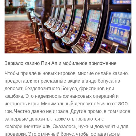
Зеркало казино Пин Ап и мобильное приложение
Чтобы привлечь новых игроков, многие онлайн казино
предоставляют рекламные акции в виде бонуса на
депозит, бездепозитного бонуса, фриспинов или
кэшбэка. Это надежность финансовых операций и
честность игры. Минимальный депозит обычно от 800
грн. Честно давно не играла. Другие промо, в том числе
за первые депозиты, также отыгрываются с
коэффициентом х45. Оказалось, нужны документы для
проверки. Это отличный бонус, чтобы оставаться в