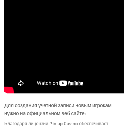
Для создания учетной записи новым игрокам
нужно на официальном веб сайте:
Благодаря лицензии Pin up Casino обеспечивает