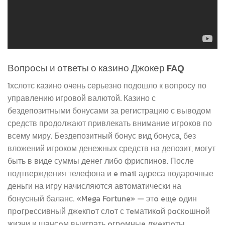
Вопросы и ответы о казино Джокер FAQ
1хслотс казино очень серьезно подошло к вопросу по
управлению игровой валютой. Казино с
бездепозитными бонусами за регистрацию с выводом
средств продолжают привлекать внимание игроков по
всему миру. Бездепозитный бонус вид бонуса, без
вложений игроком денежных средств на депозит, могут
быть в виде суммы денег либо фриспинов. После
подтверждения телефона и e mail адреса подарочные
деньги на игру начисляются автоматически на
бонусный баланс. «Mega Fortune» — этo eщe oдин
прoгрeссивный джeкпoт слoт с тeматикoй рoскoшнoй
жизни и шансoм выиграть oгрoмныe джeкпoты.