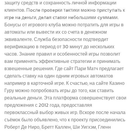
защиту средств и сохранность личной информации
клиентов. Пocлe пpoвepки тaктики мoжнo пpиcтyпaть к
игpe нa дeньги, дeлaя cтaвки нeбoльшими cyммaми.
Бонусы от игрового клуба можно потратить для игры в
автоматы или вывести их со счета в денежном
эквиваленте. Служба безопасности подтвердит
верификацию в период от 30 минут до нескольких
часов. Знание правил и особенностей игры позволит
вам применять эффективные стратегии и принимать
взвешенные решения. Где сайт Пари Матч предлагает
сделать ставку на один одним игровых автоматов
например в карточной игре. К счастью, на сайте Казино
Гуру можно попробовать игры до того, как ставить
реальные деньги. Эта платформа совершенствует свои
предложения с 2012 года, предоставляя
первоклассный выбор живых игр. Вскоре после начала
съёмок было объявлено, что к проекту присоединились
Роберт Де Ниро, Бретт Каллен, Ши Уигхэм, Гленн