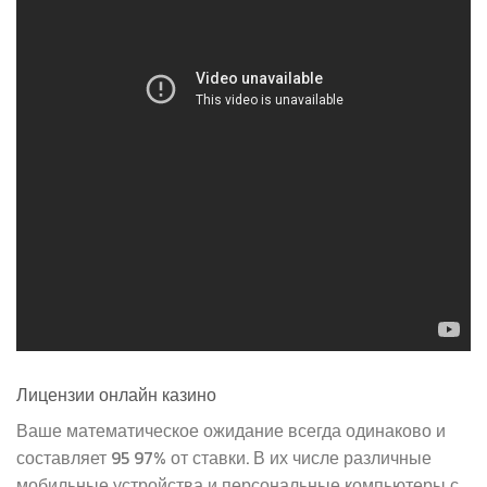
Лицензии онлайн казино
Ваше математическое ожидание всегда одинаково и
составляет 95 97% от ставки. В их числе различные
мобильные устройства и персональные компьютеры с