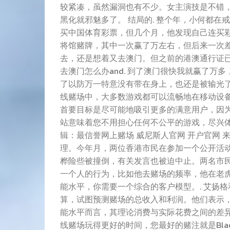
较紧凑，虽然漏洞也有不少。女主演技是不错
黑化就邪魅多了。 结局的. 整个年，小何都在
买中国体育彩票，但几个月，他发现自己连买
将馆赌牌，其中一次赢了万左右，但后来一次差
去，还是想着又去澳门。但之前的港澳通行证
去澳门怎么办and. 到了澳门很快我就赢了
了以防万一特意没有带在身上，也还是被输光了，
线赌场中，大多数游戏都可以流畅地在移动设备
首要目标是尽可能地吸引更多的满意用户，因
站意味着您不用担心任何不公平的游戏，尽兴体验
辑：最信誉网上赌场 威尼斯人官网 开户官网 
理。今年月，两位香港市民在参加一个公开活
桦险些被撞倒，有关发言也被迫中止。两名市民
一个人的行为，比如他去赌场的频率，他在老
能水平，你需要一个综合的客户模型。. 艾扬
算，试图预测赌场的总收入和利润。他们表示
能水平而言，其理论消费与实际花费之间的差异
线赌场玩得更好的时间，您最好的赌注就是Bla