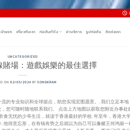
หน้าแรก
เกี่ยวกับเรา
ท่อตันทำไง
ค่าบริการ
รูปท่อตัน
ติดต่อเรา
UNCATEGORIZED
線賭場：遊戲娛樂的最佳選擇
ED ON
02/05/2024
BY
SONGKRAM
流的专业知识和全球据点，助您实现宏图愿景。. 我们立足本地
处，您可随时随地联系我们。 点击上方地图以获取您附近办事处
着衣食无忧的少爷生活，就读于香港最好的学校. 年至年，香港大
. 他得意忘形，在有钱有势之后就以为自己可以像赌王何鸿燊一