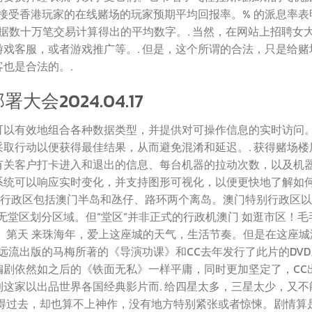
明接受香港玩家的在线赌场的玩家预期平均回报率。% 的派息率表
根据数十万笔交易计算得出的平均数字。. 当然，在网站上招聘女
戏客服，或者游戏推广等。. 但是，这个所谓的合法，只是给赌
也是合法的。.
2024.04.17
可以有效地组合各种数据类型，并提供对可操作信息的实时访问
取行动以便获得最佳结果，从而避免混淆和延迟。. 获得赌场楼
有关客户打卡进入和退出的信息、每台机器的拉动次数，以及机
系统可以响应实时变化，并支持图形可视化，以便更快地了解如
特别行政区包括澳门半岛和氹仔、路环两个离岛。澳门特别行政区以
堂区划分区域。但“堂区”并非正式的行政机澳门 如逛市区！毛
门。第天 来珠海年，爱上这座城的天气，生活节奏。但是在这座城
远流出版的马梅所著的《导演功课》和CC去年发行了此片的DV
编剧依然如之后的《铁面无私》一样平庸，同时更加坚定了，CC
这家以出品世界各国经典影片而. 给四星太多，三星太少，又不
说得过去，却也算不上神作，没有地方特别紧张或者惊悚。剧情算