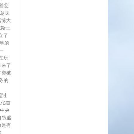
味着您
这意味
赌博大
尔斯王
创立了
各地的
一
在玩
带来了
了突破
务的
超过
星亿首
班中央
线真钱赌
总是有
旅