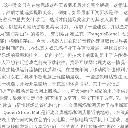
时代。. 这些奖金只有在您完成这些工资要求后才会完全解锁，这意
，然后才能选择提取奖金。. 例如，如果最低工资要求是 倍，
场游戏中总共支付 欧元，然后才能提取奖金并将其收入囊中。. 
重新命名，以使其对赌场游客更具吸引力。 考虑了一些建议，并以查
“查尔斯山”）的名称。. 弗朗索瓦·布兰克（FrançoisBlanc）
工智能）将继续存在。今天，机器人正在以超音速的速度取代世界
是时间问题。. 在线真人娱乐场行业正在蓬勃发展。寻找最好的
乐场的费率和排名。. 亿的收益。但技术上的限制阻止了许多潜
多人不想在玩游戏之前去下载软件。宽带互联网出现为这一情况
以直接提供运行流畅的优质游戏。在过去年间，移动网络也得到
家可以在手机和平板电脑上玩赌场游戏。. 一些提供电话投注服
这一机遇，开始开发赌场、扑克室和体育博彩。其中一家便是
现在他们拥有的赌场是最大网上赌场之一，每天为约个国家的用户提供
的业绩，显示其法定净利润下降了％至万，营收下降了％至. 亿。
gin调查的建议与新州赌场监管机构合作。. 金库赌场和酒店位于布里斯
里。 Queen Street Mall是距离金库赌场和酒店最近的地标。. 在
或晚上的任何时间在您的个人电脑、平板电脑或手机上玩游戏。
需要换掉睡衣就可以享受它们。它节省了飞往拉斯维加斯的飞机