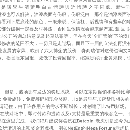
 學 生 清 楚 明 白 古 體 詩 與 近 體 詩 之 不 同 處。 新生
喷漆也可以解决，油漆表面有伤痕，伤痕泛白，那个是油漆表面
能看到下层底漆的颜色，一般来说，保险杠、后视镜和有些车的
分破损一定要及时补漆，否则生锈情况会越来越严重, 並 且 以
依法”经过公开咨询总结意见及起草法案等，但在今天“全面管治”下的澳
以修改的范围不大，一切只是走过场。而且下一届的立法会再没
博彩业发展的寒风，吹倒了六大博企的股价，劵商瑞信对这份咨询文
险、损害股东回报、减低了投资回报率、缩减贵宾厅业务规模，
的奖励。 但是，赌场拥有发达的奖励系统，可以在定期促销和各种比
免费旋转，免费筹码和现金奖励。. Io是最早与加密货币相关
 请记住，由于许多用户的需求不断增长，才创建了比特币赌场。
的在线赌场中，即时付款和提款以及/支持是最重要的概念之一。 
里完成。 我们绝对建议你尝试在Betcoin. 老虎机是迄今为
进的上涨奖金老虎机，例如NetEnt的Mega Fortune老虎机